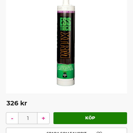
326
kr
-
+