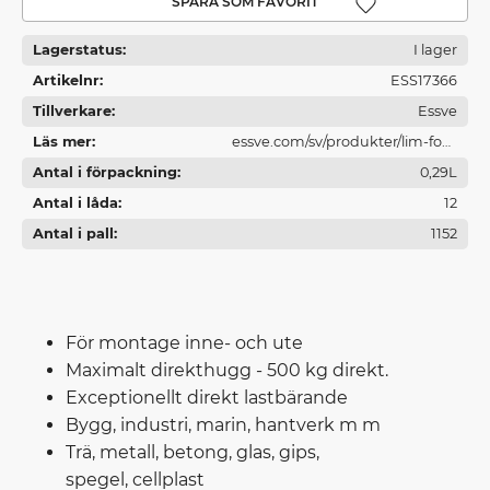
Lägg till i favoriter
Lagerstatus
I lager
Artikelnr
ESS17366
Tillverkare
Essve
Läs mer
essve.com/sv/produkter/lim-fog-
Antal i förpackning
och-brandtatning/
0,29L
Antal i låda
12
Antal i pall
1152
För montage inne- och ute
Maximalt direkthugg - 500 kg direkt.
Exceptionellt direkt lastbärande
Bygg, industri, marin, hantverk m m
Trä, metall, betong, glas, gips,
spegel, cellplast