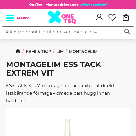
OneTeq - Marknadsledande
volymrabatter*
Kundv
Meny
Favorit
KEMI & TEJP
LIM
MONTAGELIM
MONTAGELIM ESS TACK
EXTREM VIT
ESS TACK XTRM montagelim med extremt direkt
lastbärande förmåga – omedelbart hugg innan
härdning.