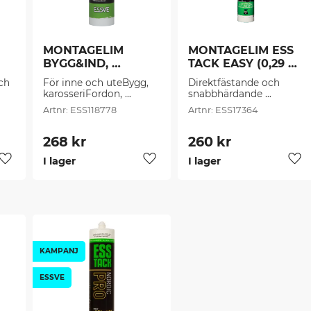
MONTAGELIM 
MONTAGELIM ESS 
BYGG&IND, 
TACK EASY (0,29 
 
PATRON (0,3 l/frp)
l/frp)
h 
För inne och uteBygg, 
Direktfästande och 
karosseriFordon, 
snabbhärdande 
industriMarint 
montagelim med hög 
ESS118778
ESS17364
montageSnabbhärdand
omedelbar lastbärande 
e och starkMetall, trä, 
förmåga.
stenBetong, spån, 
268
kr
260
kr
gipsLeca och cellplast
I lager
I lager
Lägg till i favoriter
Lägg till i favoriter
Läg
KAMPANJ
ESSVE