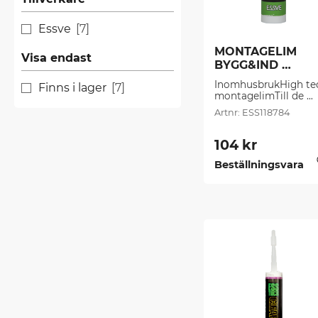
Essve
7
MONTAGELIM 
Visa endast
BYGG&IND 
EKO,PATRON (0,3
InomhusbrukHigh tec
Finns i lager
7
l/frp)
montagelimTill de 
flesta montageEx: 
ESS118784
bröstpanel, 
skivorFönster och 
foderCellplast, 
104
kr
fönsterbänkar
Beställningsvara