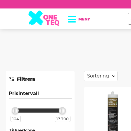
Välj sortering
Filtrera
Prisintervall
104
17 700
Tillverkare