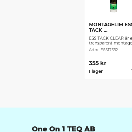
MONTAGELIM ESS
TACK 
TRANSPARENT 
ESS TACK CLEAR är et
(0,29 l/frp)
transparent montage
lim med direkt 
ESS17352
lastbärande förmåga 
hugg innan härdning
355
kr
I lager
One On 1 TEQ AB