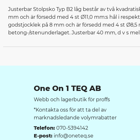
Justerbar Stolpsko Typ B2 låg består av två kvadrat
mm och är försedd med 4 st Ø11,0 mm:s hål i respek
godstjocklek på 8 mm och är försedd med 4 st Ø8,5 m
betong-/stenunderlaget. Justerbar 40 mm, d v s mell
One On 1 TEQ AB
Webb och lagerbutik för proffs
*Kontakta oss för att ta del av
marknadsledande volymrabatter
Telefon:
070-5394142
E-post:
info@oneteq.se