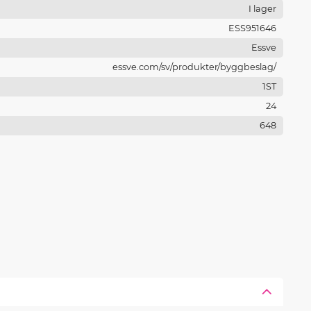
I lager
ESS951646
Essve
essve.com/sv/produkter/byggbeslag/
1ST
24
648