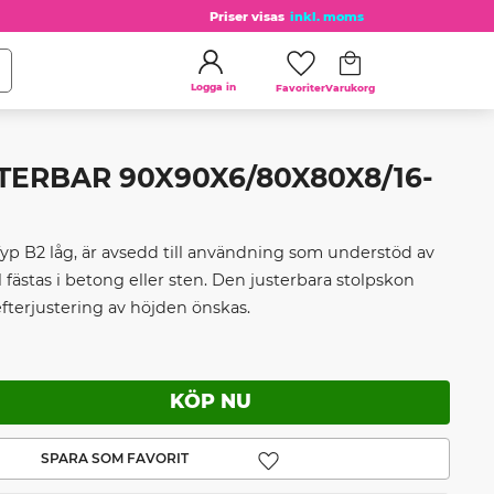
Priser visas
inkl. moms
Kundvagn
Favoriter
Logga in
TERBAR 90X90X6/80X80X8/16-
yp B2 låg, är avsedd till användning som understöd av
 fästas i betong eller sten. Den justerbara stolpskon
efterjustering av höjden önskas.
Lägg till i favoriter