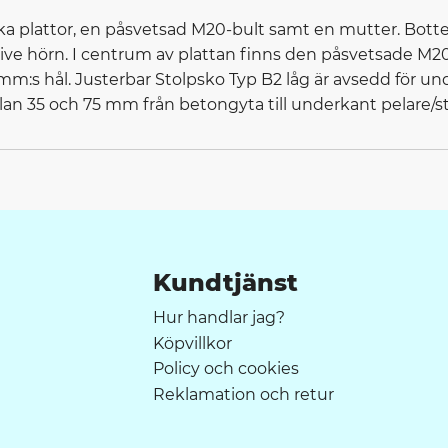
iska plattor, en påsvetsad M20-bult samt en mutter. Bo
tive hörn. I centrum av plattan finns den påsvetsade M
m:s hål. Justerbar Stolpsko Typ B2 låg är avsedd för un
an 35 och 75 mm från betongyta till underkant pelare/st
Kundtjänst
Hur handlar jag?
Köpvillkor
Policy och cookies
Reklamation och retur