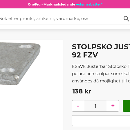
OneTeq - Marknadsledande
volymrabatter*
STOLPSKO JUS
92 FZV
ESSVE Justerbar Stolpsko T
pelare och stolpar som skall
användes då möjlighet till 
138
kr
-
+