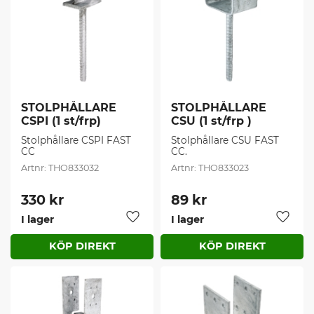
STOLPHÅLLARE 
STOLPHÅLLARE 
CSPI (1 st/frp)
CSU (1 st/frp )
Stolphållare CSPI FAST 
Stolphållare CSU FAST 
CC
CC.
THO833032
THO833023
330
kr
89
kr
I lager
I lager
Lägg till i favoriter
Lägg t