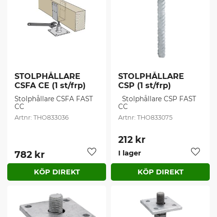
STOLPHÅLLARE 
STOLPHÅLLARE 
CSFA CE (1 st/frp)
CSP (1 st/frp)
Stolphållare CSFA FAST 
​  Stolphållare CSP FAST 
CC
CC
THO833036
THO833075
212
kr
782
kr
I lager
Lägg till i favoriter
Lägg t