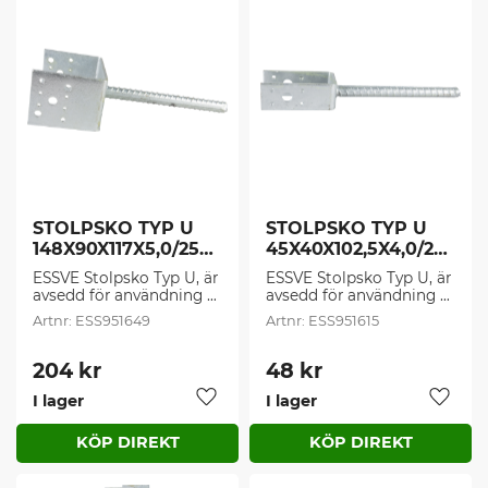
STOLPSKO TYP U 
STOLPSKO TYP U 
148X90X117X5,0/250 
45X40X102,5X4,0/20
FZV (1 st/frp)
0 FZV (1 st/frp)
ESSVE Stolpsko Typ U, är 
ESSVE Stolpsko Typ U, är 
avsedd för användning 
avsedd för användning 
som understöd av pelare 
som understöd av pelare 
ESS951649
ESS951615
och stolpar som skall 
och stolpar som skall 
fästas i betong eller sten.
fästas i betong eller sten.
204
kr
48
kr
I lager
I lager
Lägg till i favoriter
Lägg t