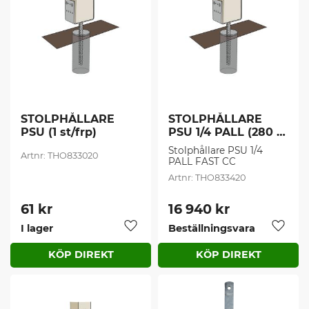
STOLPHÅLLARE 
STOLPHÅLLARE 
PSU (1 st/frp)
PSU 1/4 PALL (280 
st/frp)
Stolphållare PSU 1/4 
THO833020
PALL FAST CC
THO833420
61
kr
16 940
kr
I lager
Beställningsvara
Lägg till i favoriter
Lägg t