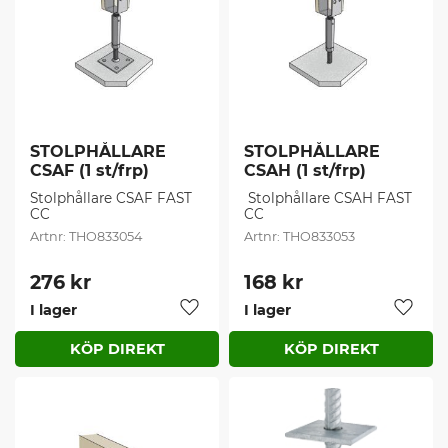
STOLPHÅLLARE 
STOLPHÅLLARE 
CSAF (1 st/frp)
CSAH (1 st/frp)
Stolphållare CSAF FAST 
​ Stolphållare CSAH FAST 
CC
CC
THO833054
THO833053
276
kr
168
kr
I lager
I lager
Lägg till i favoriter
Lägg t