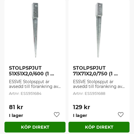
STOLPSPJUT 
STOLPSPJUT 
51X51X2,0/600 (1 
71X71X2,0/750 (1 
st/frp)
st/frp)
ESSVE Stolpspjut är 
ESSVE Stolpspjut är 
avsedd till förankring av 
avsedd till förankring av 
staketstolpar och 
staketstolpar och 
ESS951684
ESS951688
enklare 
enklare 
träkonstruktioner. Ett 
träkonstruktioner. Ett 
enklare alternativ till 
enklare alternativ till 
81
kr
129
kr
Stolpskor.
Stolpskor.
I lager
I lager
Lägg till i favoriter
Lägg t