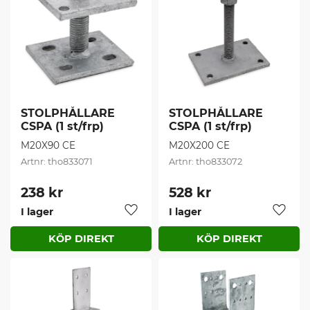
STOLPHÅLLARE 
STOLPHÅLLARE 
CSPA (1 st/frp)
CSPA (1 st/frp)
M20X90 CE
M20X200 CE
tho833071
tho833072
238
kr
528
kr
I lager
I lager
Lägg till i favoriter
Lägg t