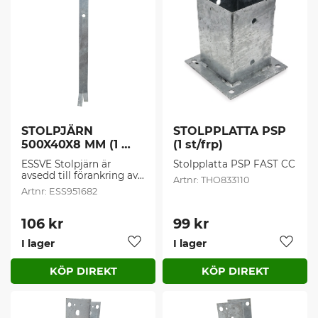
STOLPJÄRN 
STOLPPLATTA PSP 
500X40X8 MM (1 
(1 st/frp)
st/frp)
ESSVE Stolpjärn är 
Stolpplatta PSP FAST CC
avsedd till förankring av 
THO833110
stolpar och regelverk i 
ESS951682
fundament eller 
betongkonstruktioner.
106
kr
99
kr
I lager
I lager
Lägg till i favoriter
Lägg t