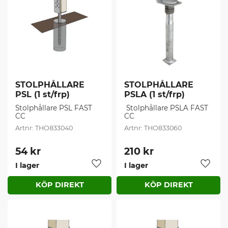
STOLPHÅLLARE 
STOLPHÅLLARE 
PSL (1 st/frp)
PSLA (1 st/frp)
Stolphållare PSL FAST 
​ Stolphållare PSLA FAST 
CC
CC
THO833040
THO833060
54
kr
210
kr
I lager
I lager
Lägg till i favoriter
Lägg t