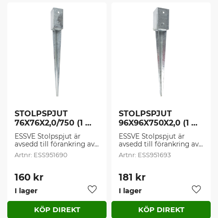
STOLPSPJUT 
STOLPSPJUT 
76X76X2,0/750 (1 
96X96X750X2,0 (1 
st/frp)
st/frp)
ESSVE Stolpspjut är 
ESSVE Stolpspjut är 
avsedd till förankring av 
avsedd till förankring av 
staketstolpar och 
staketstolpar och 
ESS951690
ESS951693
enklare 
enklare 
träkonstruktioner. Ett 
träkonstruktioner. Ett 
enklare alternativ till 
enklare alternativ till 
160
kr
181
kr
Stolpskor.
Stolpskor.
I lager
I lager
Lägg till i favoriter
Lägg t