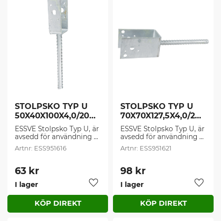
STOLPSKO TYP U 
STOLPSKO TYP U 
50X40X100X4,0/200 
70X70X127,5X4,0/200
FZV (1 st/frp)
 FZV (1 st/frp)
ESSVE Stolpsko Typ U, är 
ESSVE Stolpsko Typ U, är 
avsedd för användning 
avsedd för användning 
som understöd av pelare 
som understöd av pelare 
ESS951616
ESS951621
och stolpar som skall 
och stolpar som skall 
fästas i betong eller sten.
fästas i betong eller sten.
63
kr
98
kr
I lager
I lager
Lägg till i favoriter
Lägg t