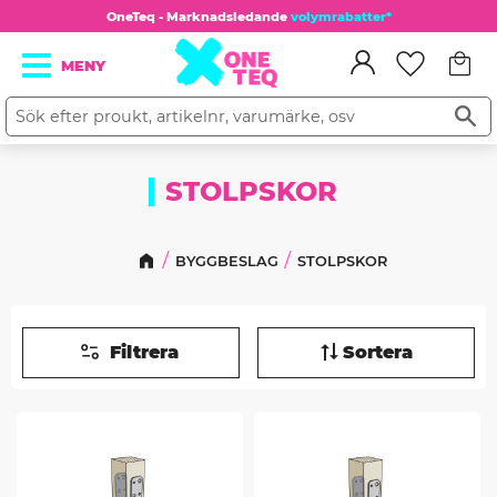
OneTeq - Marknadsledande
volymrabatter*
Kundv
Meny
Favorit
STOLPSKOR
BYGGBESLAG
STOLPSKOR
Filtrera
Sortera