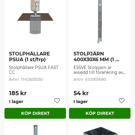
STOLPHÅLLARE 
STOLPJÄRN 
PSUA (1 st/frp)
400X30X6 MM (1 
st/frp)
Stolphållare PSUA FAST 
ESSVE Stolpjärn är 
CC
avsedd till förankring av 
stolpar och regelverk i 
THO833050
ESS951680
fundament eller 
betongkonstruktioner.
185
kr
54
kr
I lager
I lager
Lägg till i favoriter
Lägg t