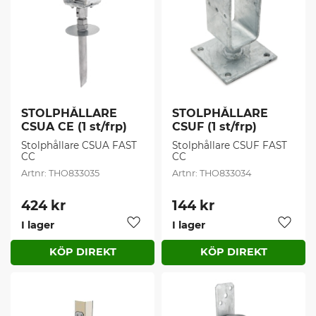
STOLPHÅLLARE 
STOLPHÅLLARE 
CSUA CE (1 st/frp)
CSUF (1 st/frp)
Stolphållare CSUA FAST 
Stolphållare CSUF FAST 
CC
CC
THO833035
THO833034
424
kr
144
kr
I lager
I lager
Lägg till i favoriter
Lägg t