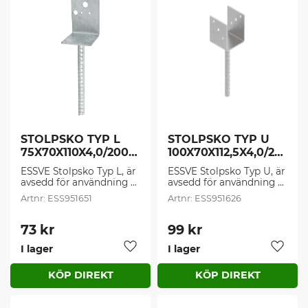
STOLPSKO TYP L 
STOLPSKO TYP U 
75X70X110X4,0/200 
100X70X112,5X4,0/20
FZV (1 st/frp)
0 FZV (1 st/frp)
ESSVE Stolpsko Typ L, är 
ESSVE Stolpsko Typ U, är 
avsedd för användning 
avsedd för användning 
som understöd av pelare 
som understöd av pelare 
ESS951651
ESS951626
och stolpar som skall 
och stolpar som skall 
fästas i betong eller sten.
fästas i betong eller sten.
73
kr
99
kr
I lager
I lager
Lägg till i favoriter
Lägg t