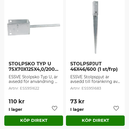
STOLPSKO TYP U 
STOLPSPJUT 
75X70X125X4,0/200 
46X46/600 (1 st/frp)
FZV (1 st/frp)
ESSVE Stolpsko Typ U, är 
ESSVE Stolpspjut är 
avsedd för användning 
avsedd till förankring av 
som understöd av pelare 
staketstolpar och 
ESS951622
ESS951683
och stolpar som skall 
enklare 
fästas i betong eller sten.
träkonstruktioner. Ett 
enklare alternativ till 
110
kr
73
kr
Stolpskor.
I lager
I lager
Lägg till i favoriter
Lägg t