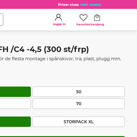
Priser visas
inkl. moms
Kundvagn
Favoriter
Logga in
 /C4 -4,5 (300 st/frp)
r de flesta montage i spånskivor, trä, plast, plugg mm.
50
70
STORPACK XL