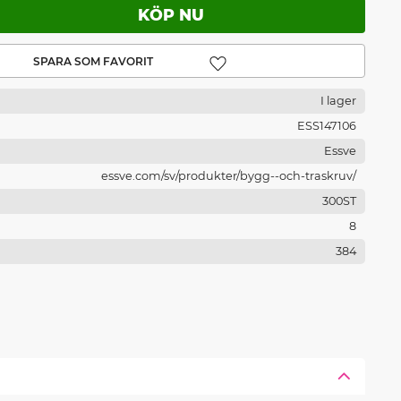
Lägg till i favoriter
I lager
ESS147106
Essve
essve.com/sv/produkter/bygg--och-traskruv/
300ST
8
384