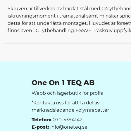
Skruven är tillverkad av härdat stål med C4 ytbehandl
iskruvningsmoment i trämaterial samt minskar sprick
detta för att underlätta montaget. Huvudet är förset
finns även i C1 ytbehandling. ESSVE Träskruv uppfyl
One On 1 TEQ AB
Webb och lagerbutik för proffs
*Kontakta oss för att ta del av
marknadsledande volymrabatter
Telefon:
070-5394142
E-post:
info@oneteq.se