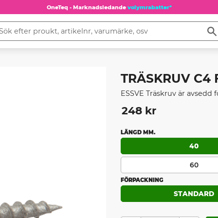
OneTeq - Marknadsledande
volymrabatter*
TRÄSKRUV C4 FH
ESSVE Träskruv är avsedd fö
248
kr
LÄNGD MM.
40
60
FÖRPACKNING
STANDARD