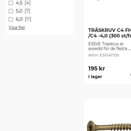
4,5
4
5,0
7
6,0
11
Visa fler
TRÄSKRUV C4 FH
/C4 -4,0 (300 st/f
ESSVE Träskruv är 
avsedd för de flesta 
montage i spånskivor,
ESS147100
trä, plast, plugg mm.
195
kr
I lager