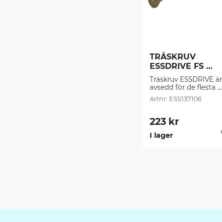
TRÄSKRUV 
ESSDRIVE FS 
CS/C4 -4,5 (200 
Träskruv ESSDRIVE är 
st/frp)
avsedd för de flesta 
montage i spånskivor,
ESS137106
trä, plast, beslag, plu
mm.
223
kr
I lager