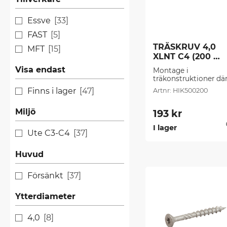
Essve
33
FAST
5
TRÄSKRUV 4,0 
MFT
15
XLNT C4 (200 
st/frp)
Visa endast
Montage i 
träkonstruktioner där
höga krav ställs, som 
Finns i lager
47
HIK500200
t.ex. vid skruvning av 
bärande konstruktion
till altaner, ute däck 
Miljö
193
kr
mm.
I lager
Ute C3-C4
37
Huvud
Försänkt
37
Ytterdiameter
4,0
8