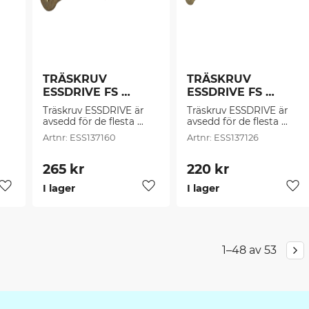
TRÄSKRUV 
TRÄSKRUV 
ESSDRIVE FS 
ESSDRIVE FS 
CS/C4 -5,0 (200 
CS/C4 -6.0 (100 
Träskruv ESSDRIVE är 
Träskruv ESSDRIVE är 
st/frp)
st/frp)
avsedd för de flesta 
avsedd för de flesta 
 
montage i spånskivor, 
montage i spånskivor, 
ESS137160
ESS137126
gg 
trä, plast, beslag, plugg 
trä, plast, beslag, plugg 
mm.
mm.
265
kr
220
kr
I lager
I lager
Lägg till i favoriter
Lägg till i favoriter
Läg
1–
48
av
53