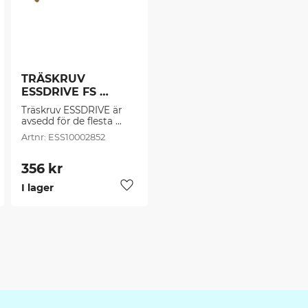
TRÄSKRUV 
ESSDRIVE FS 
CS/C4 -8.0 (50 
Träskruv ESSDRIVE är 
st/frp)
avsedd för de flesta 
montage i spånskivor, 
ESS10002852
trä, plast, beslag, plugg 
mm.
356
kr
I lager
g till i favoriter
Lägg till i favoriter