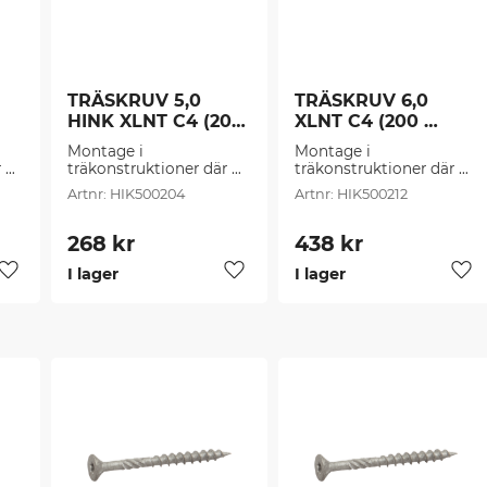
TRÄSKRUV 5,0 
TRÄSKRUV 6,0 
HINK XLNT C4 (200 
XLNT C4 (200 
st/frp)
st/frp)
Montage i 
Montage i 
 
träkonstruktioner där 
träkonstruktioner där 
höga krav ställs, som 
höga krav ställs, som 
HIK500204
HIK500212
t.ex. vid skruvning av 
t.ex. vid skruvning av 
er 
bärande konstruktioner 
bärande konstruktioner 
till altaner, ute däck 
till altaner, ute däck 
268
kr
438
kr
mm.
mm.
I lager
I lager
Lägg till i favoriter
Lägg till i favoriter
Läg