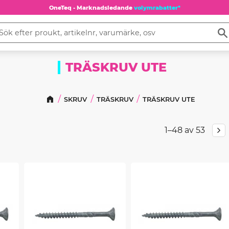
OneTeq - Marknadsledande
volymrabatter*
TRÄSKRUV UTE
SKRUV
TRÄSKRUV
TRÄSKRUV UTE
1–
48
av
53