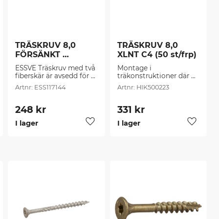
TRÄSKRUV 8,0 
TRÄSKRUV 8,0 
FÖRSÄNKT 
XLNT C4 (50 st/frp)
CUTTERS C4 TX40 
ESSVE Träskruv med två 
Montage i 
(50 st/frp)
fiberskär är avsedd för 
träkonstruktioner där 
de flesta montage i 
höga krav ställs, som 
ESS117144
HIK500223
spånskivor, trä, plast, 
t.ex. vid skruvning av 
plugg mm.
bärande konstruktioner 
till altaner, ute däck 
248
kr
331
kr
mm.
I lager
I lager
g till i favoriter
Lägg till i favoriter
Lägg til