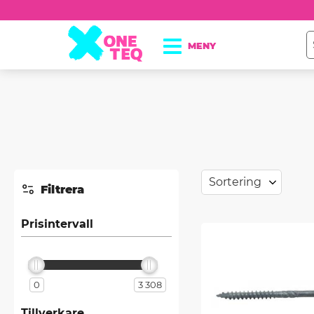
Välj sortering
Filtrera
Prisintervall
0
3 308
Tillverkare