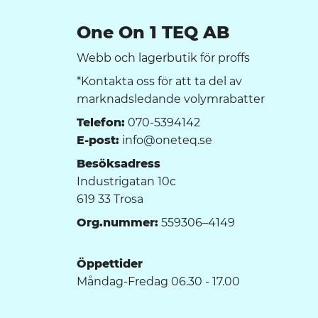
One On 1 TEQ AB
Webb och lagerbutik för proffs
*Kontakta oss för att ta del av
marknadsledande volymrabatter
Telefon:
070-5394142
E-post:
info@oneteq.se
Besöksadress
Industrigatan 10c
619 33 Trosa
Org.nummer:
559306–4149
Öppettider
Måndag-Fredag 06.30 - 17.00