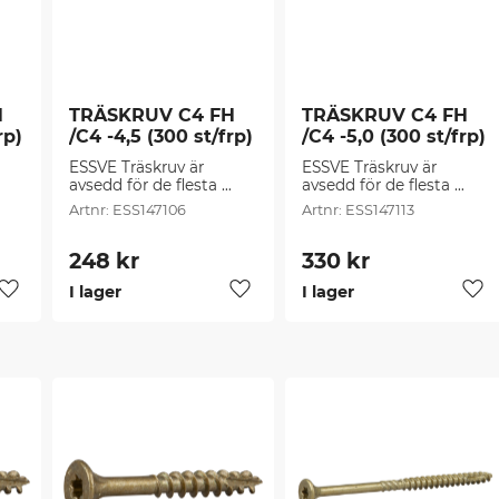
 
TRÄSKRUV C4 FH 
TRÄSKRUV C4 FH 
rp)
/C4 -4,5 (300 st/frp)
/C4 -5,0 (300 st/frp)
ESSVE Träskruv är 
ESSVE Träskruv är 
avsedd för de flesta 
avsedd för de flesta 
 
montage i spånskivor, 
montage i spånskivor, 
ESS147106
ESS147113
trä, plast, plugg mm.
trä, plast, plugg mm.
248
kr
330
kr
I lager
I lager
Lägg till i favoriter
Lägg till i favoriter
Läg