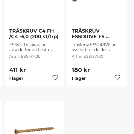
TRÄSKRUV C4 FH 
TRÄSKRUV 
/C4 -6,0 (200 st/frp)
ESSDRIVE FS 
CS/C4 -4,0 (200 
ESSVE Träskruv är 
Träskruv ESSDRIVE är 
st/frp)
avsedd för de flesta 
avsedd för de flesta 
montage i spånskivor, 
montage i spånskivor, 
ESS147126
ESS137100
trä, plast, plugg mm.
trä, plast, beslag, plugg 
mm.
411
kr
180
kr
I lager
I lager
g till i favoriter
Lägg till i favoriter
Lägg til