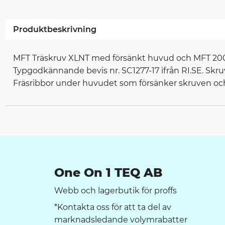
Produktbeskrivning
MFT Träskruv XLNT med försänkt huvud och MFT 2000 
Typgodkännande bevis nr. SC1277-17 ifrån RI.SE. Skru
Fräsribbor under huvudet som försänker skruven och l
One On 1 TEQ AB
Webb och lagerbutik för proffs
*Kontakta oss för att ta del av
marknadsledande volymrabatter