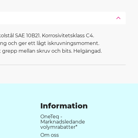
tål SAE 10B21. Korrosivitetsklass C4.
dning och ger ett lågt iskruvningsmoment.
t grepp mellan skruv och bits. Helgängad.
Information
OneTeq -
Marknadsledande
volymrabatter*
Om oss