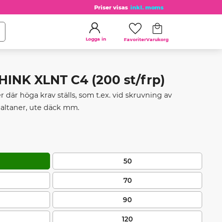
Priser visas
inkl. moms
Kundvagn
Favoriter
Logga in
INK XLNT C4 (200 st/frp)
 där höga krav ställs, som t.ex. vid skruvning av
 altaner, ute däck mm.
50
70
90
120