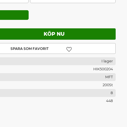
Lägg till i favoriter
I lager
HIK500204
MFT
200St
8
448