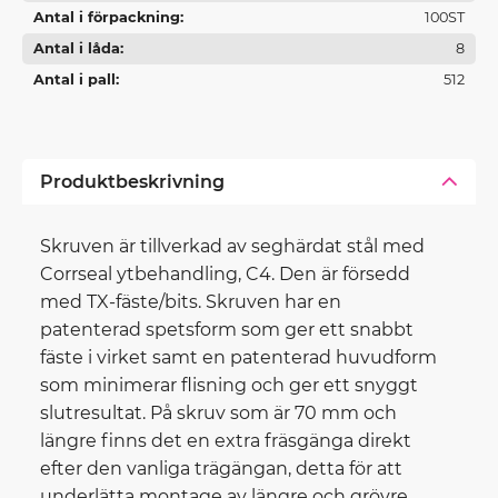
Antal i förpackning
100ST
Antal i låda
8
Antal i pall
512
Produktbeskrivning
Skruven är tillverkad av seghärdat stål med
Corrseal ytbehandling, C4. Den är försedd
med TX-fäste/bits. Skruven har en
patenterad spetsform som ger ett snabbt
fäste i virket samt en patenterad huvudform
som minimerar flisning och ger ett snyggt
slutresultat. På skruv som är 70 mm och
längre finns det en extra fräsgänga direkt
efter den vanliga trägängan, detta för att
underlätta montage av längre och grövre