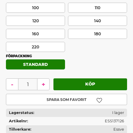
100
110
120
140
160
180
220
FÖRPACKNING
STANDARD
-
+
Lägg till i favoriter
Lagerstatus
I lager
Artikelnr
ESS137126
Tillverkare
Essve