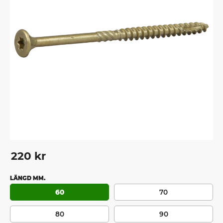
220
kr
LÄNGD MM.
60
70
80
90