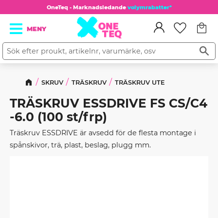
OneTeq - Marknadsledande
volymrabatter*
Kundv
Meny
Favorit
SKRUV
TRÄSKRUV
TRÄSKRUV UTE
TRÄSKRUV ESSDRIVE FS CS/C4
-6.0 (100 st/frp)
Träskruv ESSDRIVE är avsedd för de flesta montage i
spånskivor, trä, plast, beslag, plugg mm.