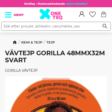
OneTeq - Marknadsledande
volymrabatter*
Kundv
Meny
Favorit
KEMI & TEJP
TEJP
VÄVTEJP GORILLA 48MMX32M
SVART
GORILLA VÄVTEJP