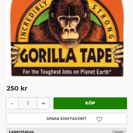
250
kr
-
+
Lägg till i favoriter
Lagerstatus
I lager