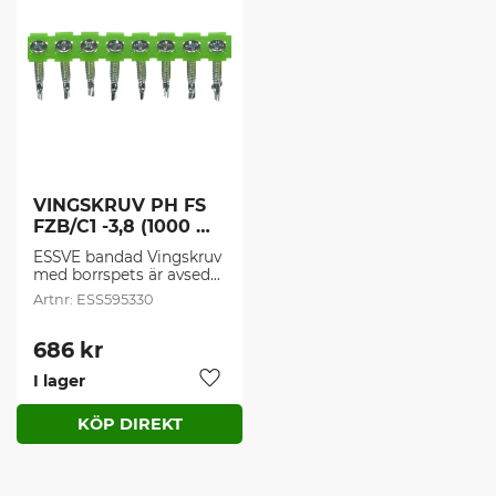
VINGSKRUV PH FS 
FZB/C1 -3,8 (1000 
st/frp)
ESSVE bandad Vingskruv 
med borrspets är avsedd 
för montering av trä- 
ESS595330
och skivmaterial mot 
stål inomhus.
686
kr
I lager
Lägg till i favoriter