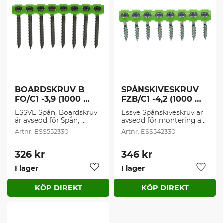
BOARDSKRUV B 
SPÅNSKIVESKRUV 
FO/C1 -3,9 (1000 
FZB/C1 -4,2 (1000 
st/frp)
st/frp)
ESSVE Spån, Boardskruv 
Essve Spånskiveskruv är 
är avsedd för Spån, 
avsedd för montering av 
board eller 
spån-board-, plywood- 
ESS552330
ESS542330
plywoodskivor samt list- 
eller golvspånskivor 
och golvsockel inomhus 
inomhus, mot träregel.
mot stålregel. 
326
kr
346
kr
Borrkapacitet 0,4 – 0,9 
I lager
I lager
mm
Lägg till i favoriter
Lägg t