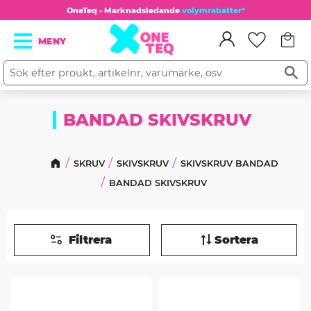
OneTeq - Marknadsledande
volymrabatter*
Kundv
Meny
Favorit
BANDAD SKIVSKRUV
SKRUV
SKIVSKRUV
SKIVSKRUV BANDAD
BANDAD SKIVSKRUV
Filtrera
Sortera