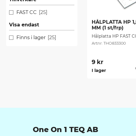
FAST CC
25
HÅLPLATTA HP 1,5
Visa endast
MM (1 st/frp)
Hålplatta HP FAST C
Finns i lager
25
THO833300
9
kr
I lager
One On 1 TEQ AB