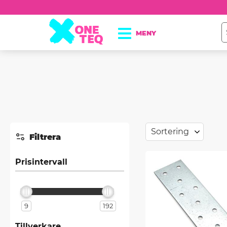
Välj sortering
Filtrera
Prisintervall
9
192
Tillverkare