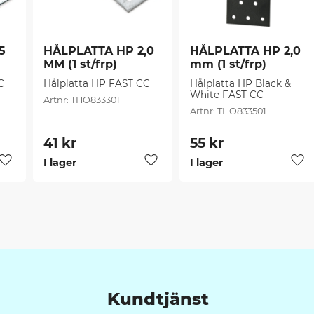
 
HÅLPLATTA HP 2,0 
HÅLPLATTA HP 2,0 
MM (1 st/frp)
mm (1 st/frp)
C
Hålplatta HP FAST CC
Hålplatta HP Black & 
White FAST CC
THO833301
THO833501
41
kr
55
kr
I lager
I lager
Lägg till i favoriter
Lägg till i favoriter
Läg
Kundtjänst