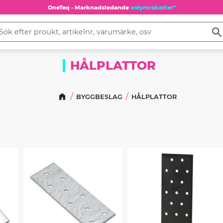
OneTeq - Marknadsledande
volymrabatter*
HÅLPLATTOR
BYGGBESLAG
HÅLPLATTOR