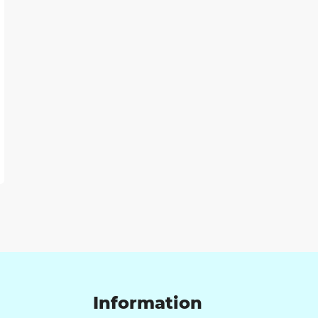
g till i favoriter
Information