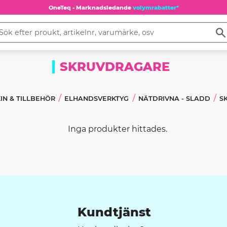
OneTeq - Marknadsledande
volymrabatter*
SKRUVDRAGARE
IN & TILLBEHÖR
ELHANDSVERKTYG
NÄTDRIVNA - SLADD
S
Inga produkter hittades.
Kundtjänst