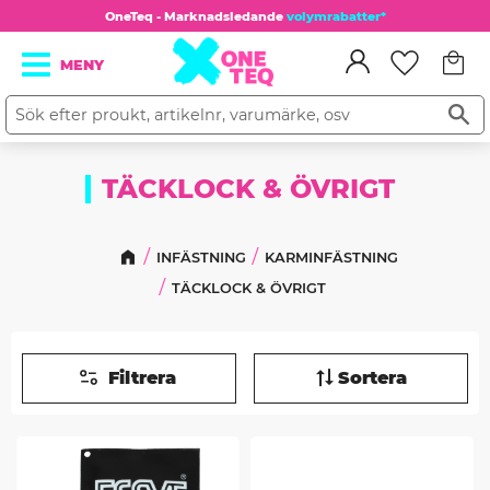
OneTeq - Marknadsledande
volymrabatter*
Kundv
Meny
Favorit
TÄCKLOCK & ÖVRIGT
INFÄSTNING
KARMINFÄSTNING
TÄCKLOCK & ÖVRIGT
Filtrera
Sortera